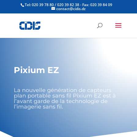
Tel: 020 39 78 80 / 020 39 82 38 - Fax: 020 39 84 09
contact@cidis.dz
Pixium EZ
La nouvelle génération de capteurs
plan portable sans fil Pixium EZ est à
l’avant garde de la technologie de
l’imagerie sans fil.