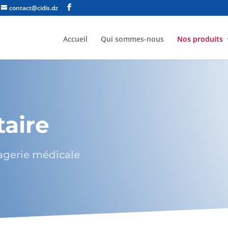
contact@cidis.dz
Accueil
Qui sommes-nous
Nos produits
taire
magerie médicale