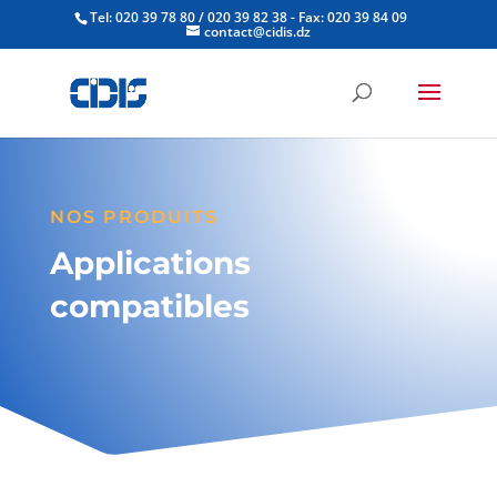
Tel: 020 39 78 80 / 020 39 82 38 - Fax: 020 39 84 09
contact@cidis.dz
NOS PRODUITS
Applications
compatibles