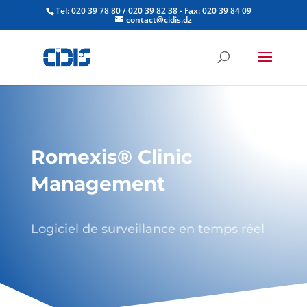
Tel: 020 39 78 80 / 020 39 82 38 - Fax: 020 39 84 09
contact@cidis.dz
Romexis® Clinic
Management
Logiciel de surveillance en temps réel