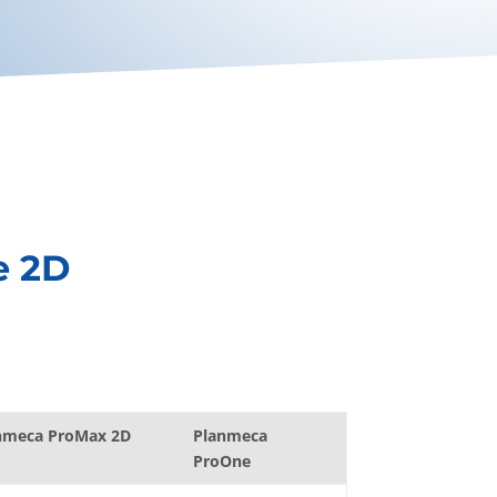
e 2D
nmeca ProMax 2D
Planmeca
ProOne