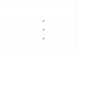
✔
✔
✔