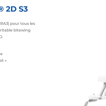
® 2D S3
ARA3) pour tous les
ritable bitewing
D.
ge
ot »