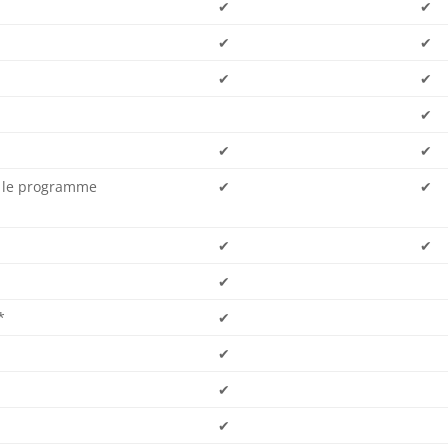
✔
✔
✔
✔
✔
✔
✔
✔
✔
r le programme
✔
✔
✔
✔
✔
*
✔
✔
✔
✔