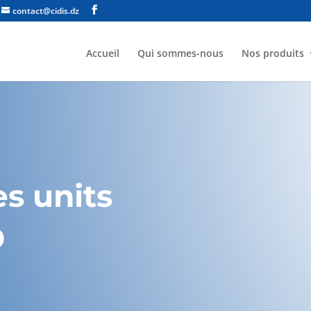
contact@cidis.dz
Accueil
Qui sommes-nous
Nos produits
s units
D