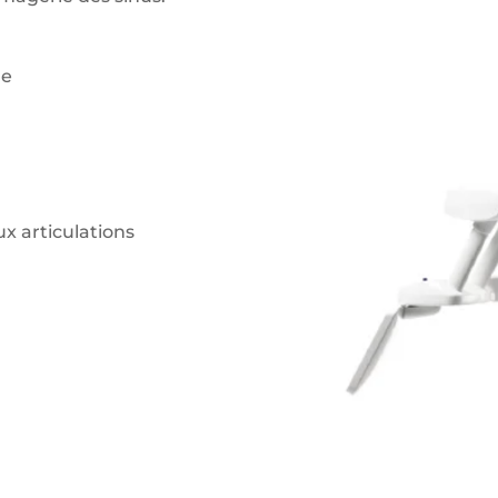
ge
x articulations