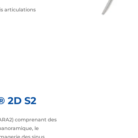
s articulations
® 2D S2
SCARA2) comprenant des
panoramique, le
’imagerie des sinus.