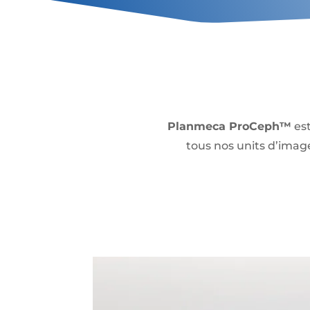
Planmeca ProCeph™
est
tous nos units d’imag