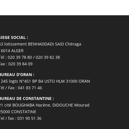
SIEGE SOCIAL :
63 lotissement BENHADDADI SAID Chéraga
16014 ALGER
Tél : 020 39 78 80 / 020 39 82 38
Fax : 020 39 84 09
BUREAU D’ORAN :
1245 logts N°451 BP B4 USTO HLM 31000 ORAN
Tél / Fax : 041 83 71 46
BUREAU DE CONSTANTINE :
21 cité BOUGHABA Hacène, DIDOUCHE Mourad
25000 CONSTATINE
Tel / fax : 031 90 51 36