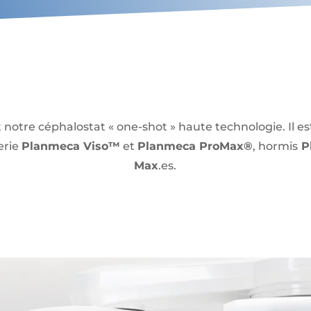
 notre céphalostat « one-shot » haute technologie. Il es
erie
Planmeca Viso™
et
Planmeca ProMax®
, hormis
P
Max
.es.