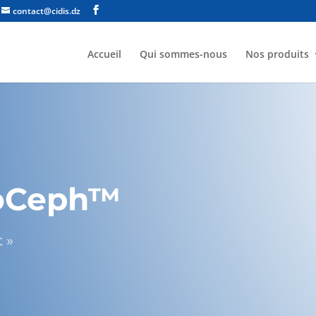
contact@cidis.dz
Accueil
Qui sommes-nous
Nos produits
roCeph™
 »