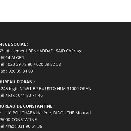
SIEGE SOCIAL :
63 lotissement BENHADDADI SAID Chéraga
16014 ALGER
Tél : 020 39 78 80 / 020 39 82 38
Fax : 020 39 84 09
BUREAU D’ORAN :
1245 logts N°451 BP B4 USTO HLM 31000 ORAN
Tél / Fax : 041 83 71 46
BUREAU DE CONSTANTINE :
21 cité BOUGHABA Hacène, DIDOUCHE Mourad
25000 CONSTATINE
Tel / fax : 031 90 51 36