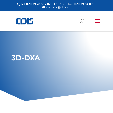
Tel: 020 39 78 80 / 020 39 82 38 - Fax: 020 39 84 09
contact@cidis.dz
3D-DXA