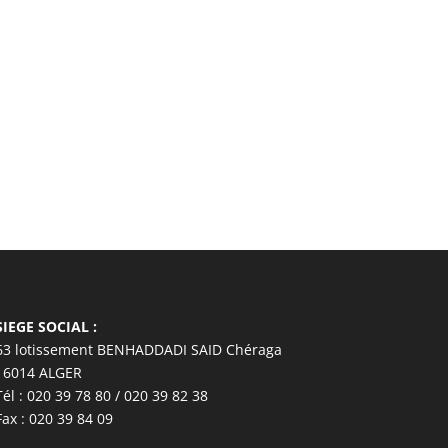
SIEGE SOCIAL :
63 lotissement BENHADDADI SAID Chéraga
16014 ALGER
Tél : 020 39 78 80 / 020 39 82 38
Fax : 020 39 84 09